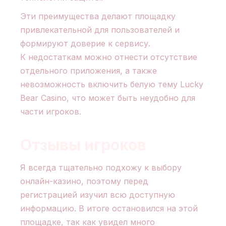
Эти преимущества делают площадку
привлекательной для пользователей и
формируют доверие к сервису.
К недостаткам можно отнести отсутствие
отдельного приложения, а также
невозможность включить белую тему Lucky
Bear Casino, что может быть неудобно для
части игроков.
Отзывы игроков
Я всегда тщательно подхожу к выбору
онлайн-казино, поэтому перед
регистрацией изучил всю доступную
информацию. В итоге остановился на этой
площадке, так как увидел много