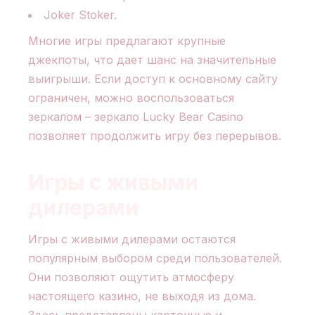
Joker Stoker.
Многие игры предлагают крупные
джекпоты, что дает шанс на значительные
выигрыши. Если доступ к основному сайту
ограничен, можно воспользоваться
зеркалом – зеркало Lucky Bear Casino
позволяет продолжить игру без перерывов.
Игры с живыми
дилерами
Игры с живыми дилерами остаются
популярным выбором среди пользователей.
Они позволяют ощутить атмосферу
настоящего казино, не выходя из дома.