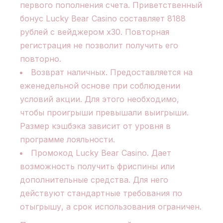
первого пополнения счета. Приветственный
бонус Lucky Bear Casino составляет 8188
рублей с вейджером х30. Повторная
регистрация не позволит получить его
повторно.
Возврат наличных. Предоставляется на
еженедельной основе при соблюдении
условий акции. Для этого необходимо,
чтобы проигрыши превышали выигрыши.
Размер кэшбэка зависит от уровня в
программе лояльности.
Промокод Lucky Bear Casino. Дает
возможность получить фриспины или
дополнительные средства. Для него
действуют стандартные требования по
отыгрышу, а срок использования ограничен.