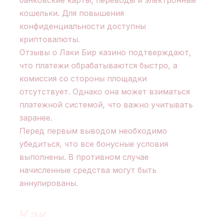
банковские карты, переводы и электронные
кошельки. Для повышения
конфиденциальности доступны
криптовалюты.
Отзывы о Лаки Бир казино подтверждают,
что платежи обрабатываются быстро, а
комиссия со стороны площадки
отсутствует. Однако она может взиматься
платежной системой, что важно учитывать
заранее.
Перед первым выводом необходимо
убедиться, что все бонусные условия
выполнены. В противном случае
начисленные средства могут быть
аннулированы.
Как