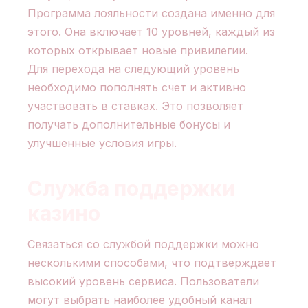
Программа лояльности создана именно для
этого. Она включает 10 уровней, каждый из
которых открывает новые привилегии.
Для перехода на следующий уровень
необходимо пополнять счет и активно
участвовать в ставках. Это позволяет
получать дополнительные бонусы и
улучшенные условия игры.
Служба поддержки
казино
Связаться со службой поддержки можно
несколькими способами, что подтверждает
высокий уровень сервиса. Пользователи
могут выбрать наиболее удобный канал