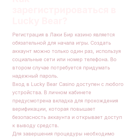
зарегистрироваться в
Lucky Bear?
Регистрация в Лаки Бир казино является
обязательной для начала игры. Создать
аккаунт можно только один раз, используя
социальные сети или номер телефона. Во
втором случае потребуется придумать
надежный пароль.
Вход в Lucky Bear Casino доступен с любого
устройства. В личном кабинете
предусмотрена вкладка для прохождения
верификации, которая повышает
безопасность аккаунта и открывает доступ
к выводу средств.
Для завершения процедуры необходимо