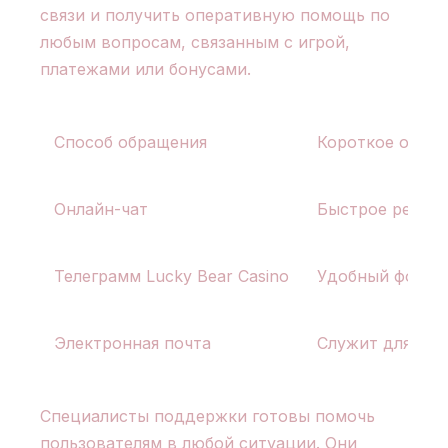
связи и получить оперативную помощь по
любым вопросам, связанным с игрой,
платежами или бонусами.
Способ обращения
Короткое описа
Онлайн-чат
Быстрое реагир
Телеграмм Lucky Bear Casino
Удобный формат
Электронная почта
Служит для ре
Специалисты поддержки готовы помочь
пользователям в любой ситуации. Они