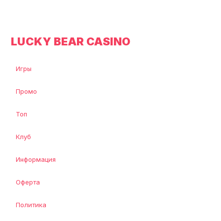
LUCKY BEAR CASINO
Игры
Промо
Топ
Клуб
Информация
Оферта
Политика