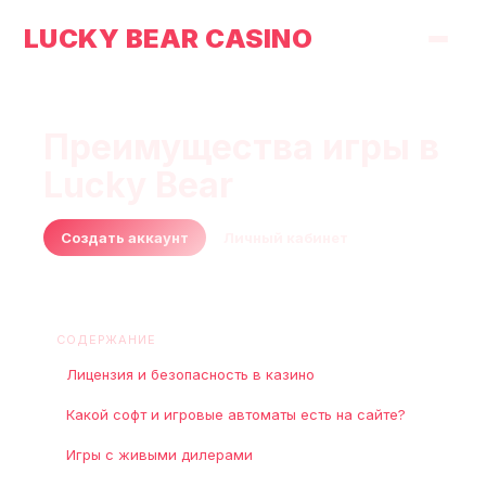
LUCKY BEAR CASINO
Преимущества игры в
Lucky Bear
Создать аккаунт
Личный кабинет
СОДЕРЖАНИЕ
Лицензия и безопасность в казино
Какой софт и игровые автоматы есть на сайте?
Игры с живыми дилерами