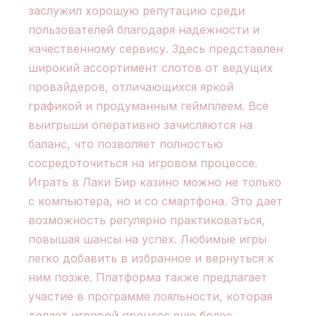
заслужил хорошую репутацию среди
пользователей благодаря надежности и
качественному сервису. Здесь представлен
широкий ассортимент слотов от ведущих
провайдеров, отличающихся яркой
графикой и продуманным геймплеем. Все
выигрыши оперативно зачисляются на
баланс, что позволяет полностью
сосредоточиться на игровом процессе.
Играть в Лаки Бир казино можно не только
с компьютера, но и со смартфона. Это дает
возможность регулярно практиковаться,
повышая шансы на успех. Любимые игры
легко добавить в избранное и вернуться к
ним позже. Платформа также предлагает
участие в программе лояльности, которая
делает игровой процесс еще более